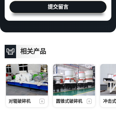
提交留言
相关产品
对辊破碎机
圆锥式破碎机
冲击