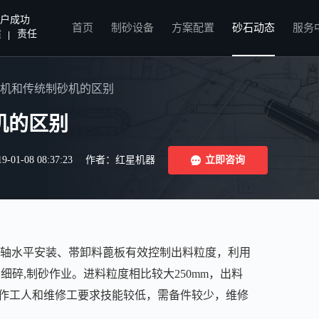
户成功
首页
制砂设备
方案配置
砂石动态
服务
质
责任
机和传统制砂机的区别
机的区别
1-08 08:37:23
作者：红星机器
立即咨询
轴水平安装、帯卸料蓖板有效控制出料粒度，利用
的细碎,制砂作业。进料粒度相比较大250mm，出料
操作工人和维修工要求技能较低，需备件较少，维修