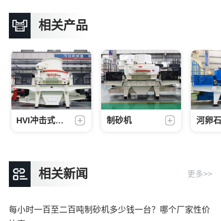
相关产品
HVI冲击式制砂机
制砂机
河卵
相关新闻
更多>>
每小时一百至二百吨制砂机多少钱一台？哪个厂家性价