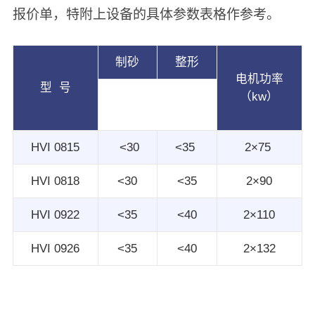
报价单，特附上设备的具体参数表格作参考。
制砂
整形
电机功率
型 号
最大进料粒度
（kw）
（mm）
HVI 0815
<30
<35
2×75
HVI 0818
<30
<35
2×90
HVI 0922
<35
<40
2×110
HVI 0926
<35
<40
2×132