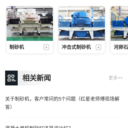
制砂机
冲击式制砂机
河卵
相关新闻
更多>>
关于制砂机，客户常问的5个问题（红星老师傅现场解
答）